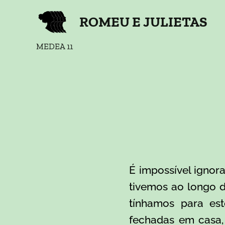
ROMEU E JULIETAS
MEDEA 11
É impossível ignor
tivemos ao longo d
tínhamos para es
fechadas em casa,