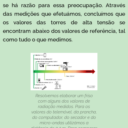
se há razão para essa preocupação. Através
das medições que efetuámos, concluímos que
os valores das torres de alta tensão se
encontram abaixo dos valores de referência, tal
como tudo o que medimos.
Resolvemos elaborar um friso
com alguns dos valores de
radiação medidos. Para os
valores do telemóvel, da prancha,
do computador, do secador e do
micro-ondas utilizámos a